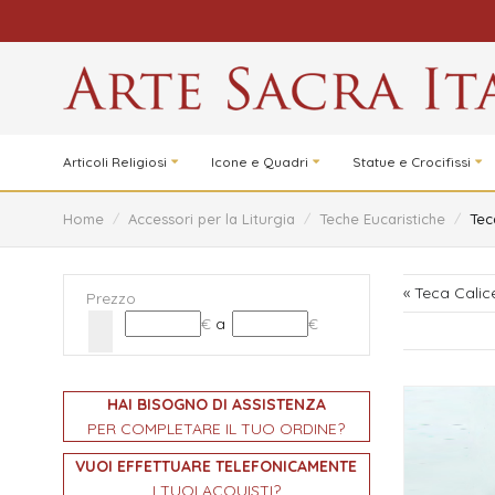
Articoli Religiosi
Icone e Quadri
Statue e Crocifissi
Home
/
Accessori per la Liturgia
/
Teche Eucaristiche
/
Tec
« Teca Calic
Prezzo
€
a
€
HAI BISOGNO DI ASSISTENZA
PER COMPLETARE IL TUO ORDINE?
VUOI EFFETTUARE TELEFONICAMENTE
I TUOI ACQUISTI?