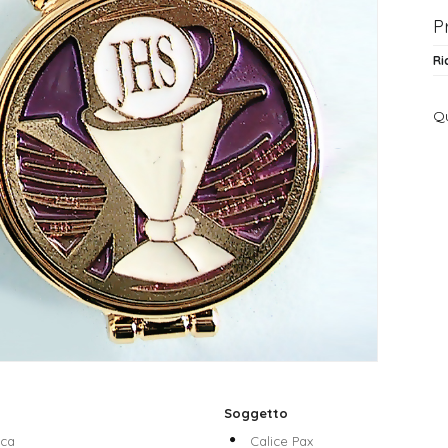
P
Ri
Qu
Soggetto
cca
Calice Pax