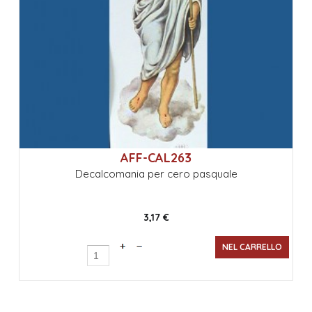
AFF-CAL263
Decalcomania per cero pasquale
3,17 €