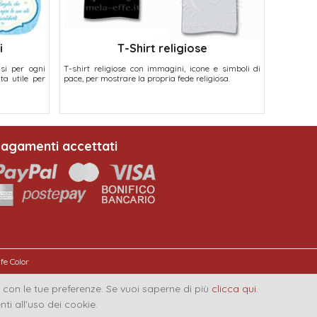
i
T-Shirt religiose
si per ogni
T-shirt religiose con immagini, icone e simboli di
ta utile per
pace, per mostrare la propria fede religiosa.
agamenti accettati
ife Color
ea con le tue preferenze. Se vuoi saperne di più
clicca qui
.
 all’uso dei cookie.