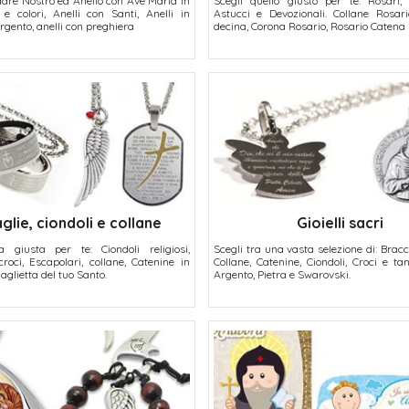
adre Nostro ed Anello con Ave Maria in
Scegli quello giusto per te: Rosari, 
 e colori, Anelli con Santi, Anelli in
Astucci e Devozionali. Collane Rosari
argento, anelli con preghiera
decina, Corona Rosario, Rosario Catena 
lie, ciondoli e collane
Gioielli sacri
a giusta per te: Ciondoli religiosi,
Scegli tra una vasta selezione di: Braccia
roci, Escapolari, collane, Catenine in
Collane, Catenine, Ciondoli, Croci e tant
glietta del tuo Santo.
Argento, Pietra e Swarovski.