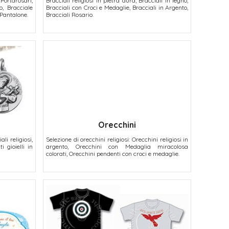
Portarosari,
Bracciali religiosi in pietra dura, Bracciali in legno,
o, Bracciale
Bracciali con Croci e Medaglie, Bracciali in Argento,
Pantalone.
Bracciali Rosario.
Orecchini
li religiosi,
Selezione di orecchini religiosi: Orecchini religiosi in
i gioielli in
argento, Orecchini con Medaglia miracolosa
colorati, Orecchini pendenti con croci e medaglie.