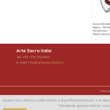
Acquista quel
legno, Porta
Portachiavi
Padre Nostro
Arte Sacra Italia
Tel. +39 0731 202400
E-mail:
info@artesacraitalia.it
Copyri
Questo sito utilizza cookie tecnici e di profilazione propri e di terze
Chiudendo questo banner, scorr