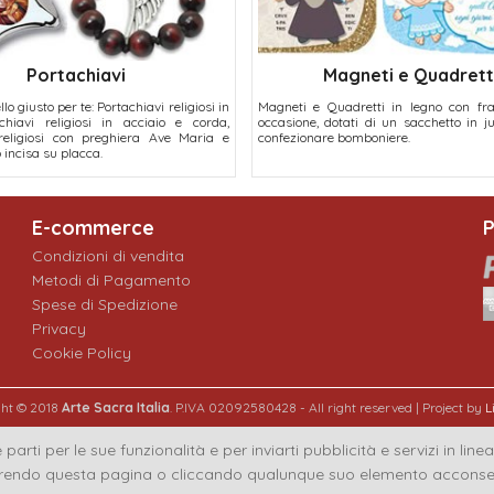
Portachiavi
Magneti e Quadrett
lo giusto per te: Portachiavi religiosi in
Magneti e Quadretti in legno con fra
chiavi religiosi in acciaio e corda,
occasione, dotati di un sacchetto in ju
 religiosi con preghiera Ave Maria e
confezionare bomboniere.
 incisa su placca.
E-commerce
P
Condizioni di vendita
Metodi di Pagamento
Spese di Spedizione
Privacy
Cookie Policy
ght © 2018
Arte Sacra Italia
. P.IVA 02092580428 - All right reserved | Project by
L
 parti per le sue funzionalità e per inviarti pubblicità e servizi in lin
endo questa pagina o cliccando qualunque suo elemento acconsenti