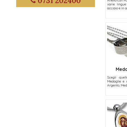
0731 202400
Anello con P
varie lingue
acciaio e in 
Medag
Scegli quell
Medaglie e c
Argento, Meda