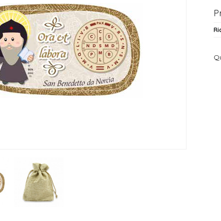
P
Ri
Qu