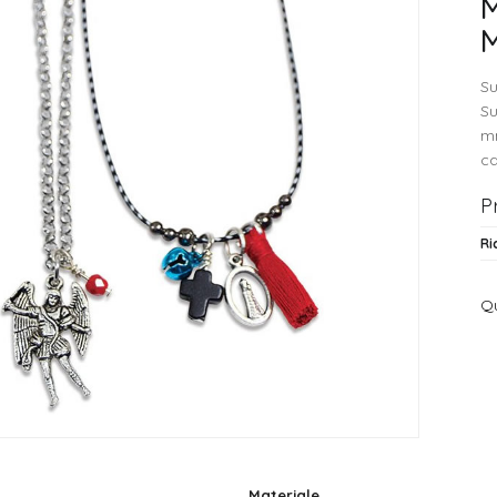
M
M
Su
Su
mm
ca
P
Ri
Qu
Materiale