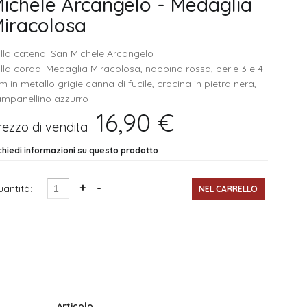
ichele Arcangelo - Medaglia
iracolosa
lla catena: San Michele Arcangelo
lla corda: Medaglia Miracolosa, nappina rossa, perle 3 e 4
 in metallo grigie canna di fucile, crocina in pietra nera,
mpanellino azzurro
16,90 €
rezzo di vendita
chiedi informazioni su questo prodotto
antità:
Articolo