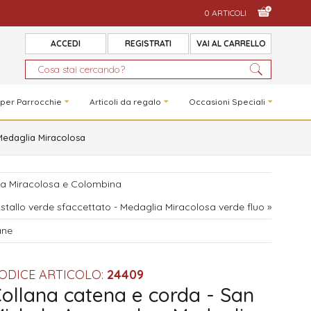
0 ARTICOLI
ACCEDI
REGISTRATI
VAI AL CARRELLO
 per Parrocchie
Articoli da regalo
Occasioni Speciali
Medaglia Miracolosa
lia Miracolosa e Colombina
stallo verde sfaccettato - Medaglia Miracolosa verde fluo »
ane
ODICE ARTICOLO:
24409
ollana catena e corda - San