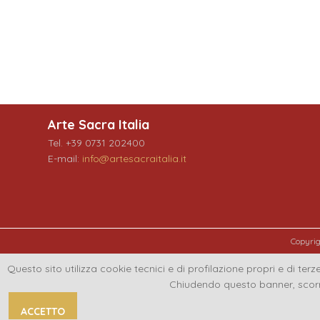
Arte Sacra Italia
Tel. +39 0731 202400
E-mail:
info@artesacraitalia.it
Copyri
Questo sito utilizza cookie tecnici e di profilazione propri e di terze
Chiudendo questo banner, scorr
ACCETTO