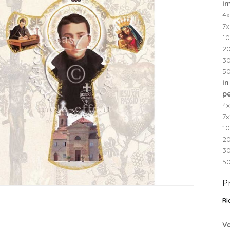
Im
4x
7x
10
2
3
5
In
p
4x
7x
10
20
30
50
P
Ri
Va