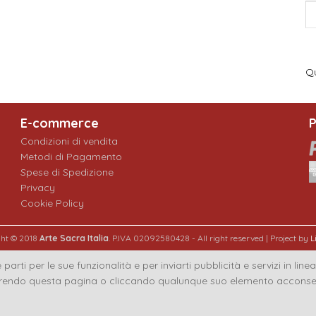
Qu
E-commerce
P
Condizioni di vendita
Metodi di Pagamento
Spese di Spedizione
Privacy
Cookie Policy
ght © 2018
Arte Sacra Italia
. P.IVA 02092580428 - All right reserved | Project by
L
 parti per le sue funzionalità e per inviarti pubblicità e servizi in lin
endo questa pagina o cliccando qualunque suo elemento acconsenti